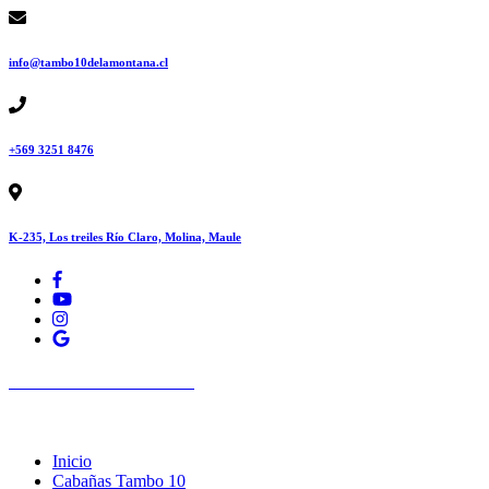
Saltar
al
contenido
info@tambo10delamontana.cl
+569 3251 8476
K-235, Los treiles Río Claro, Molina, Maule
Tambo 10 de la Montaña
Arriendo de Cabañas en las 7 Tazas Molina, Cordillera del Maule
Inicio
Cabañas Tambo 10