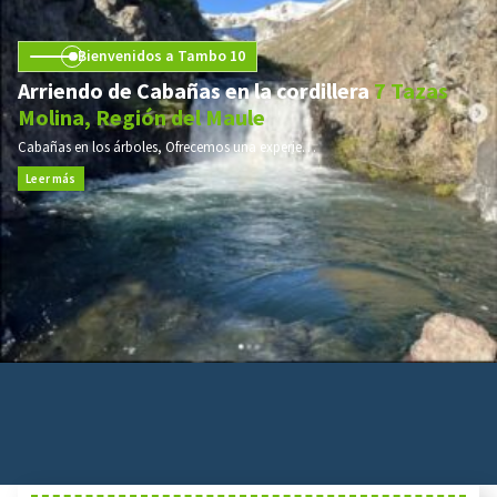
Bienvenidos a Tambo 10
Arriendo de Cabañas en la cordillera
7 Tazas
Molina, Región del Maule
Cabañas en los árboles, Ofrecemos una experiencia inolvidable
Leer más