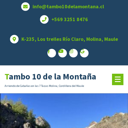
Saltar
info@tambo10delamontana.cl
al
contenido
+569 3251 8476
K-235, Los treiles Río Claro, Molina, Maule
Tambo 10 de la Montaña
Arriendo de Cabañas en las 7 Tazas Molina, Cordillera del Maule