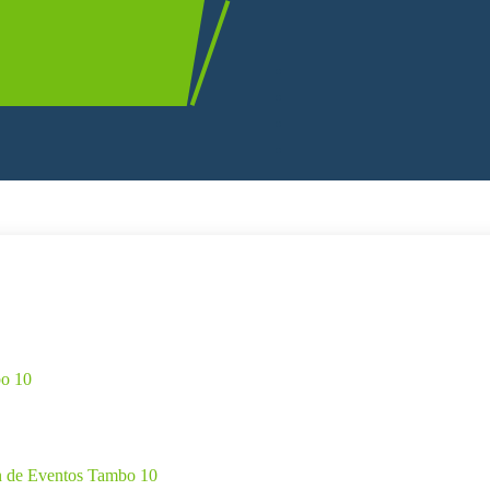
cecorrea@gmail.com
o 10
mail.com
n de Eventos Tambo 10