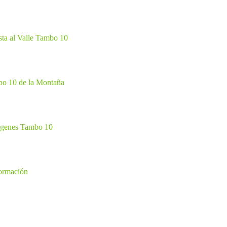
C
omentarios
sta al Valle Tambo 10
as
o 10 de la Montaña
le es una amplia cabaña de tres dormitorios y dos baños
,
 con la naturaleza sin renunciar al confort.
l aliento
, mientras el canto de los pájaros y el susurro de
agenes Tambo 10
uipada y con espacio para preparar asados o disfrutar de una
a compartir risas, historias y atardeceres mágicos.
del Tambo
, Molle es ese rincón donde la naturaleza se
formación
RA 7 PERSONAS