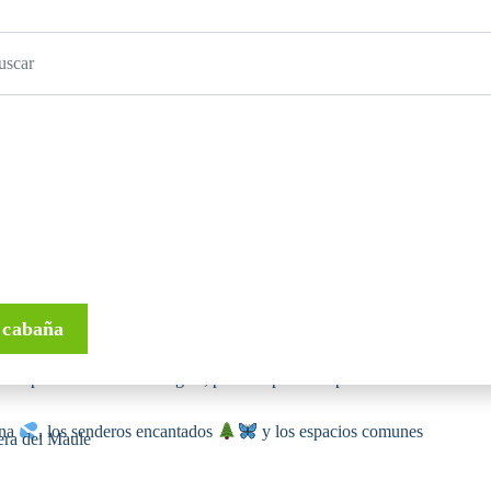
omentarios
nas
les nativos, Quillay es un refugio lleno de encanto y amplitud.
á cama
y un baño completo, esta cabaña es ideal para
ña con todas las comodidades.
 cabaña
obremesas, risas y momentos que se quedan grabados en el alma
acio para encender una fogata, perfecta para compartir historias
ina
, los senderos encantados
y los espacios comunes
era del Maule