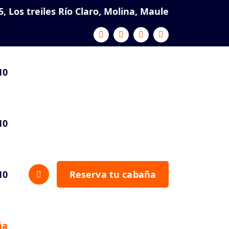
5, Los treiles Río Claro, Molina, Maule
10
10
10
Reserva tu cabaña
ña