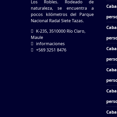
Los Robles. Rodeado de
Caba
naturaleza, se encuentra a
pocos kilómetros del Parque
pers
Nacional Radal Siete Tazas.
Cabañ
K-235, 3510000 Río Claro,
Maule
pers
informaciones
Caba
+569 3251 8476
pers
Cabañ
pers
Caba
pers
Caba