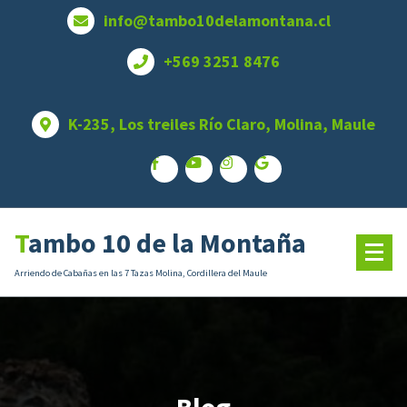
Saltar
info@tambo10delamontana.cl
al
contenido
+569 3251 8476
K-235, Los treiles Río Claro, Molina, Maule
Tambo 10 de la Montaña
Arriendo de Cabañas en las 7 Tazas Molina, Cordillera del Maule
Blog